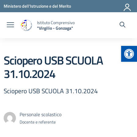
Vai ai contenuti
Vai al menu di navigazione
Vai al footer
Ministero dell'Istruzione e del Merito
Istituto Comprensivo
"Virgilio - Gonzaga"
Apr
Sciopero USB SCUOLA
31.10.2024
Sciopero USB SCUOLA 31.10.2024
Personale scolastico
Docente e referente