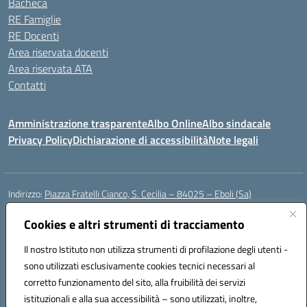
Bacheca
RE Famiglie
RE Docenti
Area riservata docenti
Area riservata ATA
Contatti
Amministrazione trasparente
Albo Online
Albo sindacale
Privacy Policy
Dichiarazione di accessibilità
Note legali
Indirizzo:
Piazza Fratelli Cianco, S. Cecilia – 84025 – Eboli (Sa)
Centralino:
0828601799
Email:
saic81900c@istruzione.it
Posta elettronica certificata (PEC):
Cookies e altri strumenti di tracciamento
saic81900c@pec.istruzione.it
Codice fiscale: 91028680659
Il nostro Istituto non utilizza strumenti di profilazione degli utenti -
Codice meccanografico:
SAIC81900C
sono utilizzati esclusivamente cookies tecnici necessari al
Codice Indice delle Pubbliche Amministrazioni (IPA): istsc_saic81900c
corretto funzionamento del sito, alla fruibilità dei servizi
Codice unico di fatturazione (CUF): UFWGMO
istituzionali e alla sua accessibilità – sono utilizzati, inoltre,