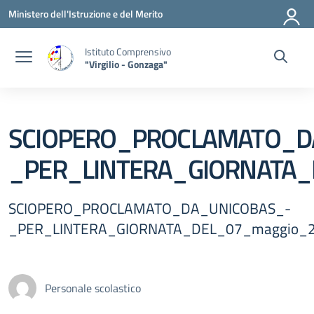
Vai ai contenuti
Vai al menu di navigazione
Vai al footer
Ministero dell'Istruzione e del Merito
Istituto Comprensivo
"Virgilio - Gonzaga"
SCIOPERO_PROCLAMATO_D
_PER_LINTERA_GIORNATA_
SCIOPERO_PROCLAMATO_DA_UNICOBAS_-
_PER_LINTERA_GIORNATA_DEL_07_maggio_
Personale scolastico