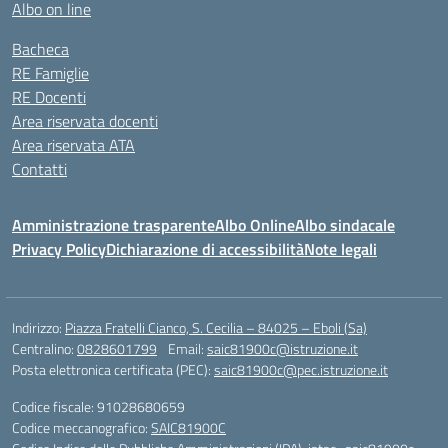
Albo on line
Bacheca
RE Famiglie
RE Docenti
Area riservata docenti
Area riservata ATA
Contatti
Amministrazione trasparente
Albo Online
Albo sindacale
Privacy Policy
Dichiarazione di accessibilità
Note legali
Indirizzo:
Piazza Fratelli Cianco, S. Cecilia – 84025 – Eboli (Sa)
Centralino:
0828601799
Email:
saic81900c@istruzione.it
Posta elettronica certificata (PEC):
saic81900c@pec.istruzione.it
Codice fiscale: 91028680659
Codice meccanografico:
SAIC81900C