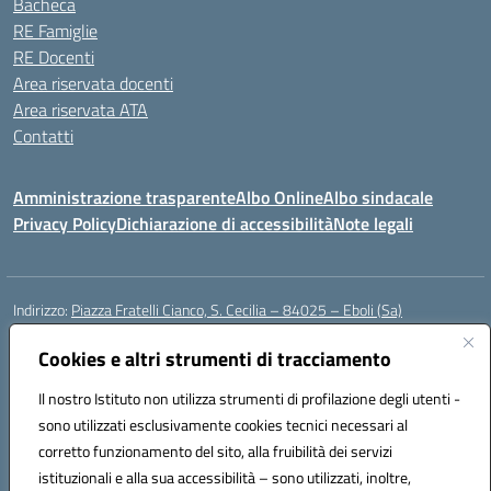
Bacheca
RE Famiglie
RE Docenti
Area riservata docenti
Area riservata ATA
Contatti
Amministrazione trasparente
Albo Online
Albo sindacale
Privacy Policy
Dichiarazione di accessibilità
Note legali
Indirizzo:
Piazza Fratelli Cianco, S. Cecilia – 84025 – Eboli (Sa)
Centralino:
0828601799
Email:
saic81900c@istruzione.it
Posta elettronica certificata (PEC):
Cookies e altri strumenti di tracciamento
saic81900c@pec.istruzione.it
Codice fiscale: 91028680659
Il nostro Istituto non utilizza strumenti di profilazione degli utenti -
Codice meccanografico:
SAIC81900C
sono utilizzati esclusivamente cookies tecnici necessari al
Codice Indice delle Pubbliche Amministrazioni (IPA): istsc_saic81900c
corretto funzionamento del sito, alla fruibilità dei servizi
Codice unico di fatturazione (CUF): UFWGMO
istituzionali e alla sua accessibilità – sono utilizzati, inoltre,