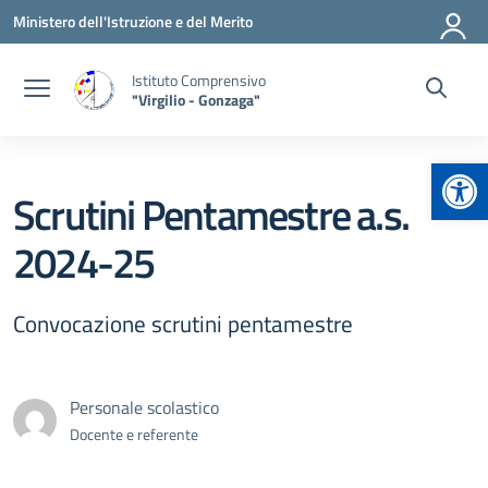
Vai ai contenuti
Vai al menu di navigazione
Vai al footer
Ministero dell'Istruzione e del Merito
Istituto Comprensivo
"Virgilio - Gonzaga"
Apr
Scrutini Pentamestre a.s.
2024-25
Convocazione scrutini pentamestre
Personale scolastico
Docente e referente