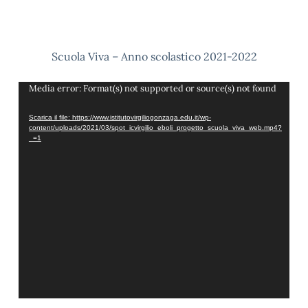
Scuola Viva – Anno scolastico 2021-2022
Video
Media error: Format(s) not supported or source(s) not found
Player
Scarica il file: https://www.istitutovirgiliogonzaga.edu.it/wp-
content/uploads/2021/03/spot_icvirgilio_eboli_progetto_scuola_viva_web.mp4?
_=1