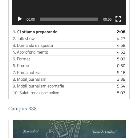
00:00
00:00
1.
Ci stiamo preparando
2:08
2.
Talk show
4:27
3.
Domanda e risposta
4:58
4.
Approfondimento
4:52
5.
Format
5:02
6.
Promo
0:50
7.
Prima notizia
5:18
8.
Mobil journalism
3:38
9.
Mobil journalism ecomafie
5:54
10.
Saluti redazione online
5:03
Campus B38
Video
Player