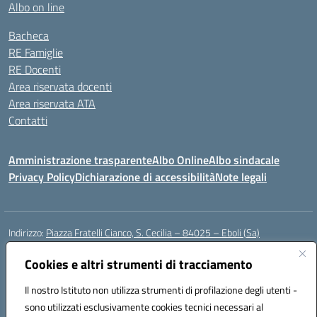
Albo on line
Bacheca
RE Famiglie
RE Docenti
Area riservata docenti
Area riservata ATA
Contatti
Amministrazione trasparente
Albo Online
Albo sindacale
Privacy Policy
Dichiarazione di accessibilità
Note legali
Indirizzo:
Piazza Fratelli Cianco, S. Cecilia – 84025 – Eboli (Sa)
Centralino:
0828601799
Email:
saic81900c@istruzione.it
Cookies e altri strumenti di tracciamento
Posta elettronica certificata (PEC):
saic81900c@pec.istruzione.it
Codice fiscale: 91028680659
Il nostro Istituto non utilizza strumenti di profilazione degli utenti -
Codice meccanografico:
SAIC81900C
sono utilizzati esclusivamente cookies tecnici necessari al