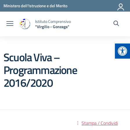
Vai ai contenuti
Vai al menu di navigazione
Vai al footer
Ministero dell'Istruzione e del Merito
Istituto Comprensivo
"Virgilio - Gonzaga"
Apr
Scuola Viva –
Programmazione
2016/2020
Stampa / Condividi