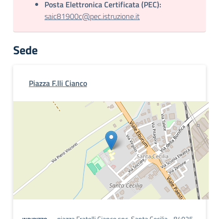
Posta Elettronica Certificata (PEC):
saic81900c@pec.istruzione.it
Sede
Piazza F.lli Cianco
piazza Fratelli Cianco snc, Santa Cecilia - 84025 -