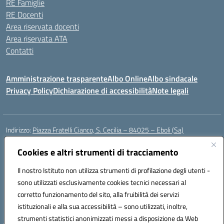
RE Famiglie
RE Docenti
Area riservata docenti
Area riservata ATA
Contatti
Amministrazione trasparente
Albo Online
Albo sindacale
Privacy Policy
Dichiarazione di accessibilità
Note legali
Indirizzo:
Piazza Fratelli Cianco, S. Cecilia – 84025 – Eboli (Sa)
Centralino:
0828601799
Email:
saic81900c@istruzione.it
Posta elettronica certificata (PEC):
Cookies e altri strumenti di tracciamento
saic81900c@pec.istruzione.it
Codice fiscale: 91028680659
Il nostro Istituto non utilizza strumenti di profilazione degli utenti -
Codice meccanografico:
SAIC81900C
sono utilizzati esclusivamente cookies tecnici necessari al
Codice Indice delle Pubbliche Amministrazioni (IPA): istsc_saic81900c
corretto funzionamento del sito, alla fruibilità dei servizi
Codice unico di fatturazione (CUF): UFWGMO
istituzionali e alla sua accessibilità – sono utilizzati, inoltre,
strumenti statistici anonimizzati messi a disposizione da Web