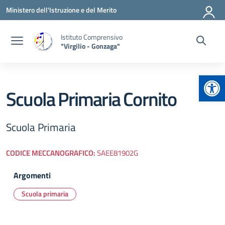
Vai ai contenuti
Vai al menu di navigazione
Vai al footer
Ministero dell'Istruzione e del Merito
Istituto Comprensivo
"Virgilio - Gonzaga"
Apr
Scuola Primaria Cornito
Scuola Primaria
CODICE MECCANOGRAFICO:
SAEE81902G
Argomenti
Scuola primaria