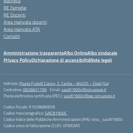
Bacheca
RE Famiglie
RE Docenti
Area riservata docenti
Area riservata ATA
Contatti
Amministrazione trasparente
Albo Online
Albo sindacale
Privacy Policy
Dichiarazione di accessibilità
Note legali
Indirizzo:
Piazza Fratelli Cianco, S. Cecilia – 84025 – Eboli (Sa)
Centralino:
0828601799
Email:
saic81900c@istruzione.it
Posta elettronica certificata (PEC):
saic81900c@pec.istruzione.it
Codice fiscale: 91028680659
Codice meccanografico:
SAIC81900C
Codice Indice delle Pubbliche Amministrazioni (IPA): istsc_saic81900c
Codice unico di fatturazione (CUF): UFWGMO