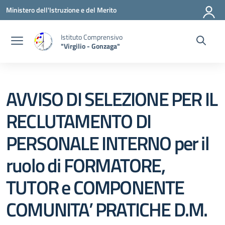
Vai ai contenuti
Vai al menu di navigazione
Vai al footer
Ministero dell'Istruzione e del Merito
Istituto Comprensivo
"Virgilio - Gonzaga"
AVVISO DI SELEZIONE PER IL
RECLUTAMENTO DI
PERSONALE INTERNO per il
ruolo di FORMATORE,
TUTOR e COMPONENTE
COMUNITA’ PRATICHE D.M.