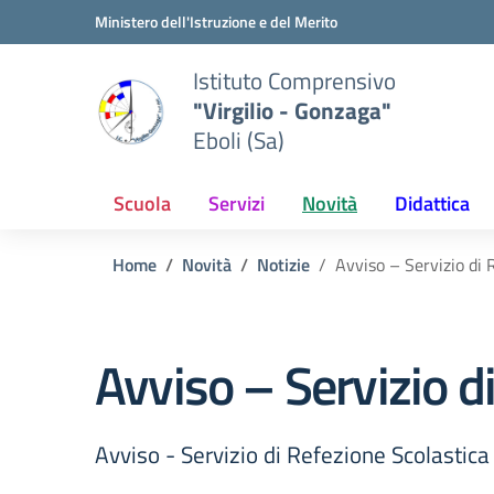
Vai ai contenuti
Vai al menu di navigazione
Vai al footer
Ministero dell'Istruzione e del Merito
Istituto Comprensivo
"Virgilio - Gonzaga"
Eboli (Sa)
Scuola
Servizi
Novità
Didattica
Home
Novità
Notizie
Avviso – Servizio di 
Avviso – Servizio d
Avviso - Servizio di Refezione Scolastica