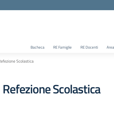
Bacheca
RE Famiglie
RE Docenti
Area
Refezione Scolastica
i Refezione Scolastica