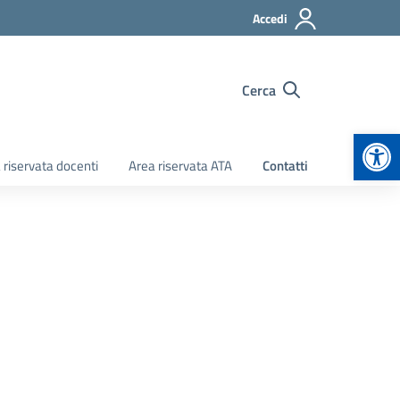
Accedi
Cerca
Apr
 riservata docenti
Area riservata ATA
Contatti