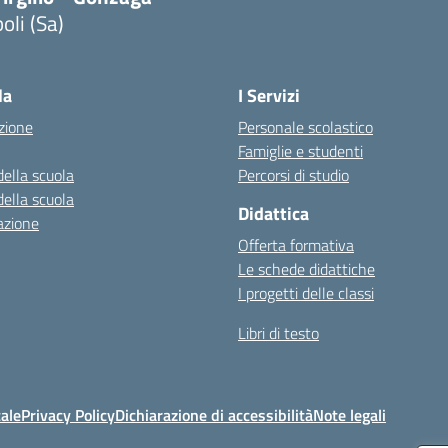
oli (Sa)
Visita la pagina iniziale della scuola
la
I Servizi
zione
Personale scolastico
Famiglie e studenti
della scuola
Percorsi di studio
della scuola
Didattica
azione
Offerta formativa
Le schede didattiche
I progetti delle classi
Libri di testo
ale
Privacy Policy
Dichiarazione di accessibilità
Note legali