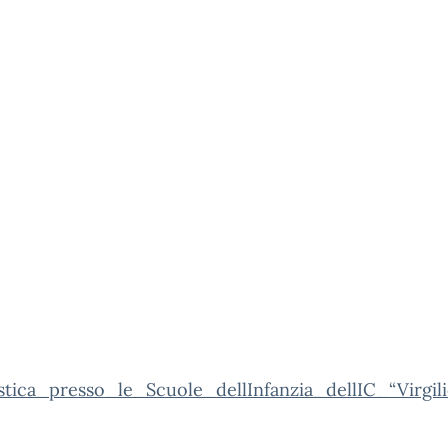
tica_presso_le_Scuole_dellInfanzia_dellIC_“Virgil