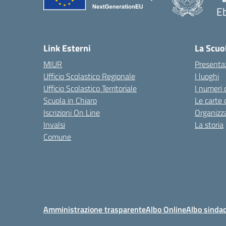
Eb
— 
Link Esterni
La Scuo
MIUR
Presenta
Ufficio Scolastico Regionale
I luoghi
Ufficio Scolastico Territoriale
I numeri 
Scuola in Chiaro
Le carte 
Iscrizioni On Line
Organizz
Invalsi
La storia
Comune
Amministrazione trasparente
Albo Online
Albo sindac