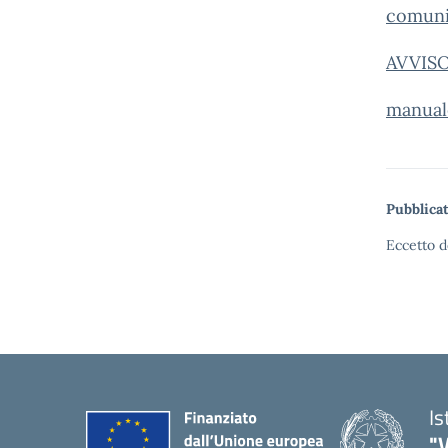
comuni
AVVISO
manual
Pubblicat
Eccetto d
Is
"V