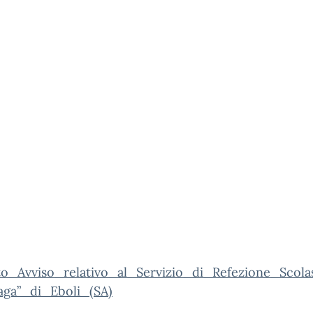
to_Avviso_relativo_al_Servizio_di_Refezione_Scolas
ga”_di_Eboli_(SA)