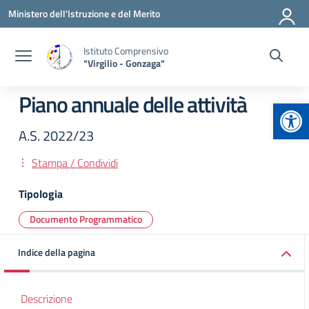
Vai ai contenuti
Vai al menu di navigazione
Vai al footer
Ministero dell'Istruzione e del Merito
Istituto Comprensivo
"Virgilio - Gonzaga"
Piano annuale delle attività
Apr
A.S. 2022/23
Stampa / Condividi
Tipologia
Documento Programmatico
Indice della pagina
Descrizione