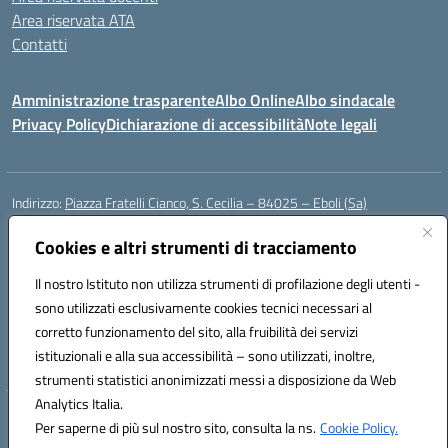
Area riservata ATA
Contatti
Amministrazione trasparente
Albo Online
Albo sindacale
Privacy Policy
Dichiarazione di accessibilità
Note legali
Indirizzo:
Piazza Fratelli Cianco, S. Cecilia – 84025 – Eboli (Sa)
Centralino:
0828601799
Email:
saic81900c@istruzione.it
Posta elettronica certificata (PEC):
Cookies e altri strumenti di tracciamento
saic81900c@pec.istruzione.it
Codice fiscale: 91028680659
Il nostro Istituto non utilizza strumenti di profilazione degli utenti -
Codice meccanografico:
SAIC81900C
sono utilizzati esclusivamente cookies tecnici necessari al
Codice Indice delle Pubbliche Amministrazioni (IPA): istsc_saic81900c
corretto funzionamento del sito, alla fruibilità dei servizi
Codice unico di fatturazione (CUF): UFWGMO
istituzionali e alla sua accessibilità – sono utilizzati, inoltre,
strumenti statistici anonimizzati messi a disposizione da Web
Analytics Italia.
Hosting & Powered by 3D Solution S.r.l.
Per saperne di più sul nostro sito, consulta la ns.
Cookie Policy.
Concept & Design by Designers Italia