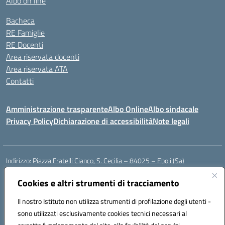
Albo on line
Bacheca
RE Famiglie
RE Docenti
Area riservata docenti
Area riservata ATA
Contatti
Amministrazione trasparente
Albo Online
Albo sindacale
Privacy Policy
Dichiarazione di accessibilità
Note legali
Indirizzo:
Piazza Fratelli Cianco, S. Cecilia – 84025 – Eboli (Sa)
Centralino:
0828601799
Email:
saic81900c@istruzione.it
Posta elettronica certificata (PEC):
Cookies e altri strumenti di tracciamento
saic81900c@pec.istruzione.it
Codice fiscale: 91028680659
Il nostro Istituto non utilizza strumenti di profilazione degli utenti -
Codice meccanografico:
SAIC81900C
sono utilizzati esclusivamente cookies tecnici necessari al
Codice Indice delle Pubbliche Amministrazioni (IPA): istsc_saic81900c