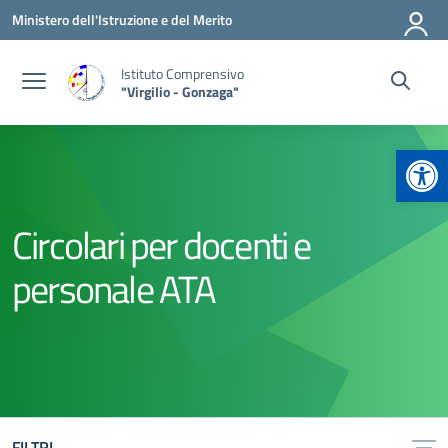
Vai ai contenuti
Vai al menu di navigazione
Vai al footer
Ministero dell'Istruzione e del Merito
Istituto Comprensivo
"Virgilio - Gonzaga"
Apr
Circolari per docenti e
personale ATA
FILTRI