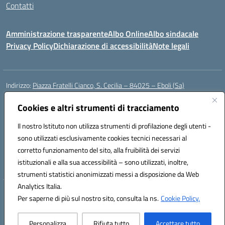
Contatti
Amministrazione trasparente
Albo Online
Albo sindacale
Privacy Policy
Dichiarazione di accessibilità
Note legali
Indirizzo:
Piazza Fratelli Cianco, S. Cecilia – 84025 – Eboli (Sa)
Centralino:
0828601799
Email:
saic81900c@istruzione.it
Posta elettronica certificata (PEC):
Cookies e altri strumenti di tracciamento
saic81900c@pec.istruzione.it
Codice fiscale: 91028680659
Il nostro Istituto non utilizza strumenti di profilazione degli utenti -
Codice meccanografico:
SAIC81900C
sono utilizzati esclusivamente cookies tecnici necessari al
Codice Indice delle Pubbliche Amministrazioni (IPA): istsc_saic81900c
corretto funzionamento del sito, alla fruibilità dei servizi
Codice unico di fatturazione (CUF): UFWGMO
istituzionali e alla sua accessibilità – sono utilizzati, inoltre,
strumenti statistici anonimizzati messi a disposizione da Web
Analytics Italia.
Hosting & Powered by 3D Solution S.r.l.
Per saperne di più sul nostro sito, consulta la ns.
Cookie Policy.
Concept & Design by Designers Italia
Personalizza
Rifiuta tutto
Accettare tutto